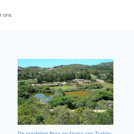
r ons
De prachtige flora en fauna van Turkije: