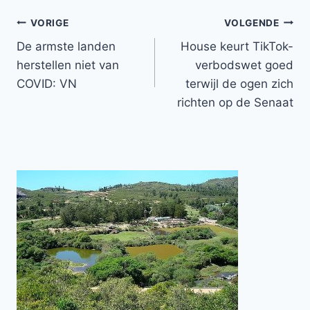
Bericht
VORIGE
VOLGENDE
De armste landen
House keurt TikTok-
navigatie
herstellen niet van
verbodswet goed
COVID: VN
terwijl de ogen zich
richten op de Senaat