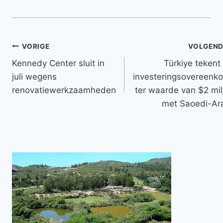
Bericht
VORIGE
VOLGEND
Kennedy Center sluit in
Türkiye tekent
navigatie
juli wegens
investeringsovereenk
renovatiewerkzaamheden
ter waarde van $2 mil
met Saoedi-Ar