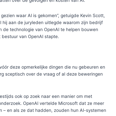
atten over de gevolgen en kosten van AI.
n, gezien waar AI is gekomen”, getuigde Kevin Scott,
l hij aan de juryleden uitlegde waarom zijn bedrijf
 om de technologie van OpenAI te helpen bouwen
t bestuur van OpenAI stapte.
 vóór deze opmerkelijke dingen die nu gebeuren en
g sceptisch over de vraag of al deze beweringen
estijds ook op zoek naar een manier om met
onderzoek. OpenAI vertelde Microsoft dat ze meer
 – en als ze dat hadden, zouden hun AI-systemen