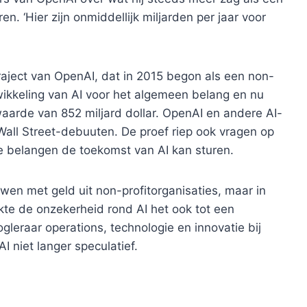
. ‘Hier zijn onmiddellijk miljarden per jaar voor
traject van OpenAI, dat in 2015 begon als een non-
twikkeling van AI voor het algemeen belang en nu
aarde van 852 miljard dollar. OpenAI en andere AI-
Wall Street-debuuten. De proef riep ook vragen op
e belangen de toekomst van AI kan sturen.
wen met geld uit non-profitorganisaties, maar in
te de onzekerheid rond AI het ook tot een
oogleraar operations, technologie en innovatie bij
AI niet langer speculatief.