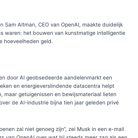
n Sam Altman, CEO van OpenAI, maakte duidelijk
ns waren: het bouwen van kunstmatige intelligentie
me hoeveelheden geld.
 een door AI geobsedeerde aandelenmarkt een
eken en energieverslindende datacentra helpt
, maar getuigenissen en bewijsmateriaal lieten
er de AI-industrie bijna tien jaar geleden privé
enen zal niet genoeg zijn”, zei Musk in een e-mail
s van OpenAI over wat hij steeds meer zag als een