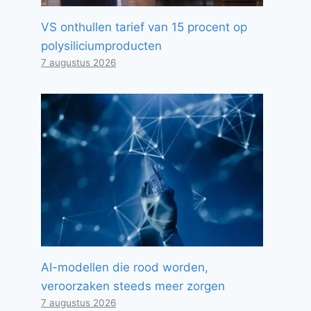
VS onthullen tarief van 15 procent op
polysiliciumproducten
7 augustus 2026
AI-modellen die rood worden,
veroorzaken steeds meer zorgen
7 augustus 2026