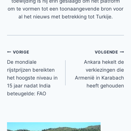
toewijding is hij erin geslaagd om het platform
om te vormen tot een toonaangevende bron voor
al het nieuws met betrekking tot Turkije.
Bericht
VORIGE
VOLGENDE
De mondiale
Ankara hekelt de
navigatie
rijstprijzen bereikten
verkiezingen die
het hoogste niveau in
Armenië in Karabach
15 jaar nadat India
heeft gehouden
beteugelde: FAO