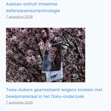
Aselsan onthult inheemse
defensiesensortechnologie
7 augustus 2026
Twee duikers gearresteerd wegens knoeien met
bewijsmateriaal in het Doku-onderzoek
7 augustus 2026