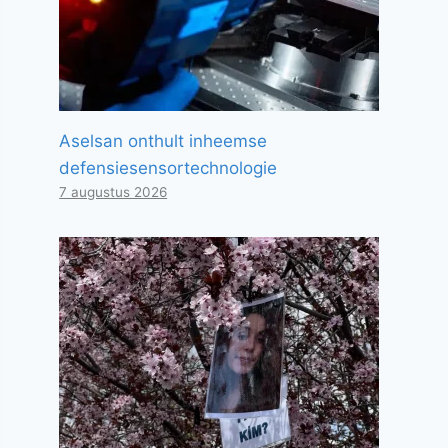
Aselsan onthult inheemse
defensiesensortechnologie
7 augustus 2026