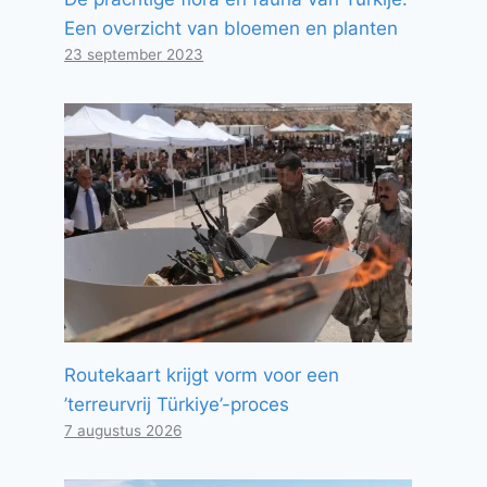
Een overzicht van bloemen en planten
23 september 2023
Routekaart krijgt vorm voor een
’terreurvrij Türkiye’-proces
7 augustus 2026