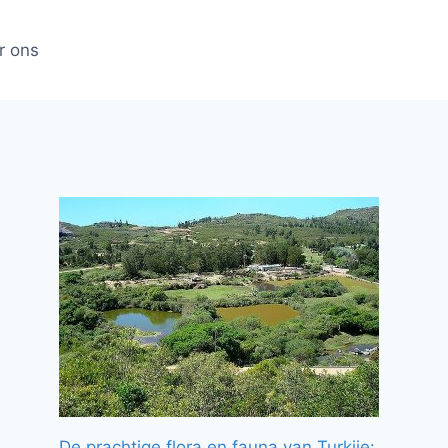
r ons
De prachtige flora en fauna van Turkije: