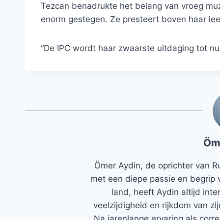
Tezcan benadrukte het belang van vroeg muzi
enorm gestegen. Ze presteert boven haar leef
“De IPC wordt haar zwaarste uitdaging tot nu t
Öm
Ömer Aydin, de oprichter van R
met een diepe passie en begrip 
land, heeft Aydin altijd in
veelzijdigheid en rijkdom van zi
Na jarenlange ervaring als corr