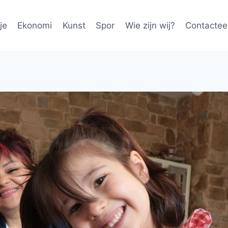
je
Ekonomi
Kunst
Spor
Wie zijn wij?
Contactee