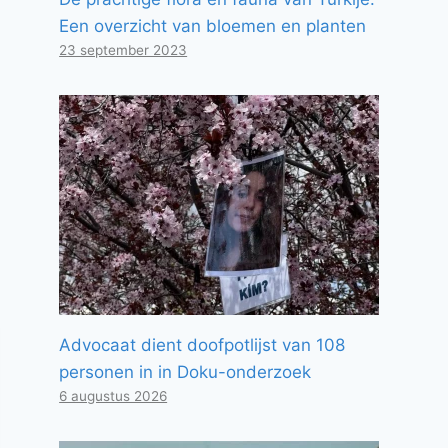
Een overzicht van bloemen en planten
23 september 2023
Advocaat dient doofpotlijst van 108
personen in in Doku-onderzoek
6 augustus 2026