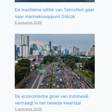
De maritieme editie van Teknofest gaat
naar marineknooppunt Gölcük
6 augustus 2026
De economische groei van Indonesië
vertraagt ​​in het tweede kwartaal
5 augustus 2026