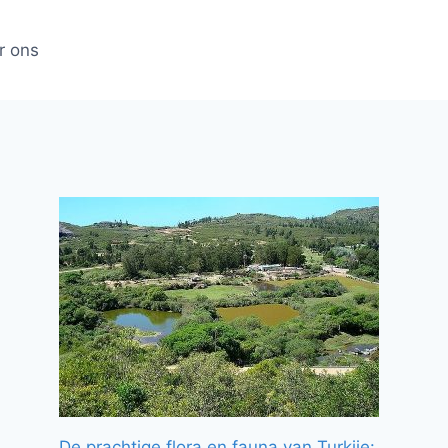
r ons
De prachtige flora en fauna van Turkije: