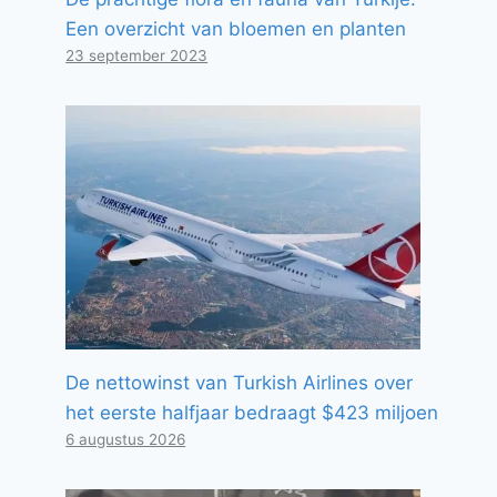
Een overzicht van bloemen en planten
23 september 2023
De nettowinst van Turkish Airlines over
het eerste halfjaar bedraagt ​​$423 miljoen
6 augustus 2026