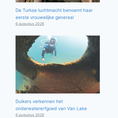
De Turkse luchtmacht benoemt haar
eerste vrouwelijke generaal
6 augustus 2026
Duikers verkennen het
onderwatererfgoed van Van Lake
6 augustus 2026