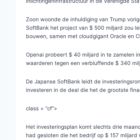
inlichtingeninfrastructuur in de Verenigde Sta
Zoon woonde de inhuldiging van Trump vorig
SoftBank het project van $ 500 miljard zou le
bouwen, samen met cloudgigant Oracle en C
Openai probeert $ 40 miljard in te zamelen i
waarderen tegen een verbluffende $ 340 milj
De Japanse SoftBank leidt de investeringsron
investeren in de deal die het de grootste fi
class = “cf”>
Het investeringsplan komt slechts drie maan
had gesloten die het bedrijf op $ 157 miljar