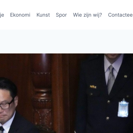
je
Ekonomi
Kunst
Spor
Wie zijn wij?
Contactee