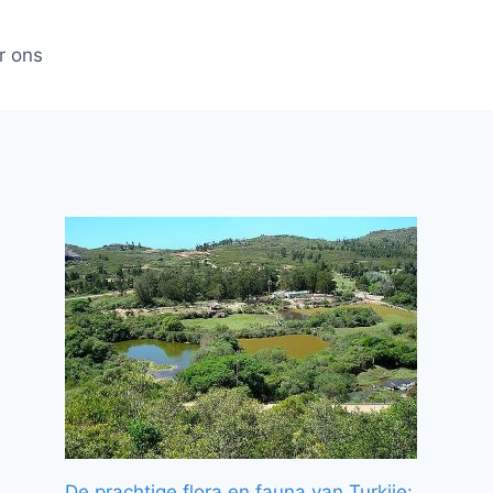
r ons
De prachtige flora en fauna van Turkije: