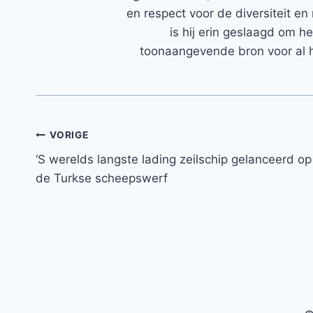
en respect voor de diversiteit en 
is hij erin geslaagd om h
toonaangevende bron voor al h
Bericht
VORIGE
‘S werelds langste lading zeilschip gelanceerd op
navigatie
de Turkse scheepswerf