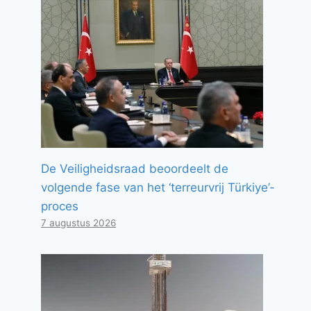
De Veiligheidsraad beoordeelt de
volgende fase van het ‘terreurvrij Türkiye’-
proces
7 augustus 2026