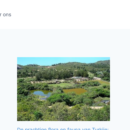
r ons
De prachtige flora en fauna van Turkije: