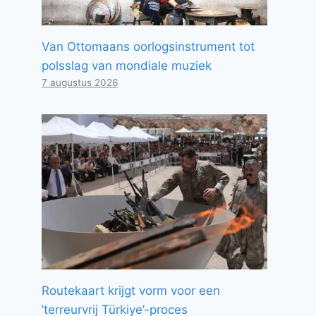
Van Ottomaans oorlogsinstrument tot
polsslag van mondiale muziek
7 augustus 2026
Routekaart krijgt vorm voor een
’terreurvrij Türkiye’-proces