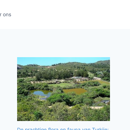
r ons
De prachtige flora en fauna van Turkije: