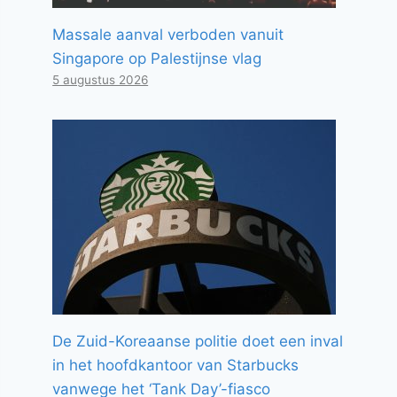
Massale aanval verboden vanuit
Singapore op Palestijnse vlag
5 augustus 2026
De Zuid-Koreaanse politie doet een inval
in het hoofdkantoor van Starbucks
vanwege het ‘Tank Day’-fiasco