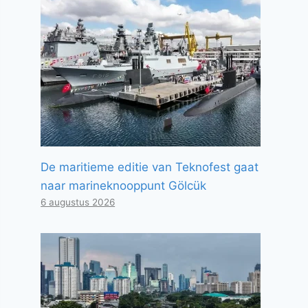
De maritieme editie van Teknofest gaat
naar marineknooppunt Gölcük
6 augustus 2026