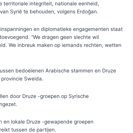
erritoriale integriteit, nationale eenheid,
t van Syrië te behouden, volgens Erdoğan.
esinspanningen en diplomatieke engagementen staat
, toevoegend. “We dragen geen slechte wil
heid. We inbreuk maken op iemands rechten, wetten
it tussen bedoeïenen Arabische stammen en Druze
 provincie Sweida.
llen door Druze -groepen op Syrische
ingezet.
en en lokale Druze -gewapende groepen
eikt tussen de partijen.