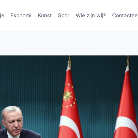
je
Ekonomi
Kunst
Spor
Wie zijn wij?
Contactee