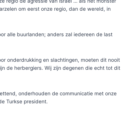
nze regio de agressie van Israël … als het monster
 aarzelen om eerst onze regio, dan de wereld, in
voor alle buurlanden; anders zal iedereen de last
or onderdrukking en slachtingen, moeten dit nooit
ijn de herbergiers. Wij zijn degenen die echt tot dit
uwlettend, onderhouden de communicatie met onze
 de Turkse president.