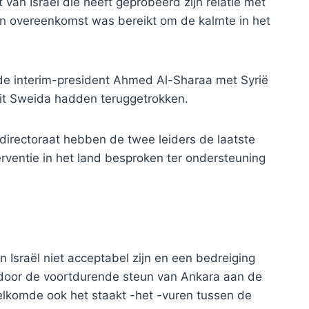
an Israël die heeft geprobeerd zijn relatie met
een overeenkomst was bereikt om de kalmte in het
t de interim-president Ahmed Al-Sharaa met Syrië
uit Sweida hadden teruggetrokken.
directoraat hebben de twee leiders de laatste
nterventie in het land besproken ter ondersteuning
 Israël niet acceptabel zijn en een bedreiging
ardoor de voortdurende steun van Ankara aan de
elkomde ook het staakt -het -vuren tussen de