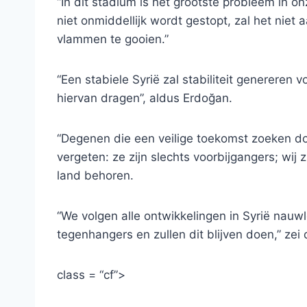
“In dit stadium is het grootste probleem in o
niet onmiddellijk wordt gestopt, zal het niet
vlammen te gooien.”
“Een stabiele Syrië zal stabiliteit genereren 
hiervan dragen”, aldus Erdoğan.
“Degenen die een veilige toekomst zoeken do
vergeten: ze zijn slechts voorbijgangers; wij z
land behoren.
“We volgen alle ontwikkelingen in Syrië na
tegenhangers en zullen dit blijven doen,” zei
class = “cf”>