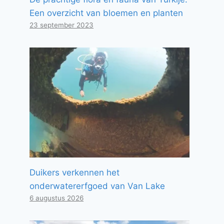
Een overzicht van bloemen en planten
23 september 2023
Duikers verkennen het
onderwatererfgoed van Van Lake
6 augustus 2026