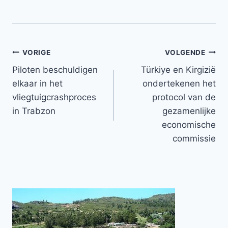
Bericht
VORIGE
VOLGENDE
Piloten beschuldigen
Türkiye en Kirgizië
navigatie
elkaar in het
ondertekenen het
vliegtuigcrashproces
protocol van de
in Trabzon
gezamenlijke
economische
commissie