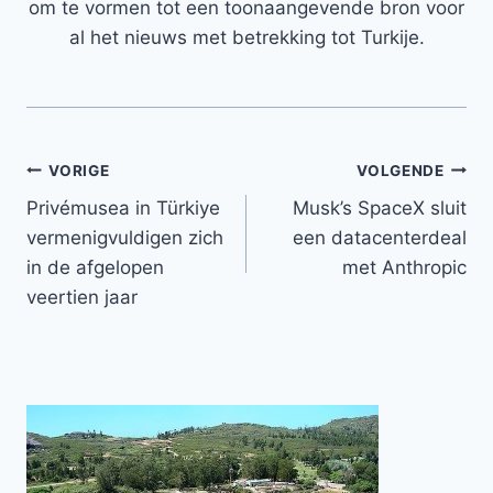
om te vormen tot een toonaangevende bron voor
al het nieuws met betrekking tot Turkije.
Bericht
VORIGE
VOLGENDE
Privémusea in Türkiye
Musk’s SpaceX sluit
navigatie
vermenigvuldigen zich
een datacenterdeal
in de afgelopen
met Anthropic
veertien jaar