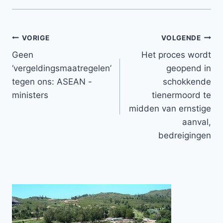
Bericht
VORIGE
VOLGENDE
Geen
Het proces wordt
navigatie
‘vergeldingsmaatregelen’
geopend in
tegen ons: ASEAN -
schokkende
ministers
tienermoord te
midden van ernstige
aanval,
bedreigingen