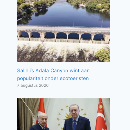
Salihli’s Adala Canyon wint aan
populariteit onder ecotoeristen
7 augustus 2026