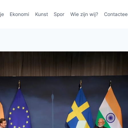
je
Ekonomi
Kunst
Spor
Wie zijn wij?
Contactee