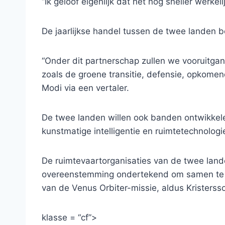
“Ik geloof eigenlijk dat het nog sneller werkel
De jaarlijkse handel tussen de twee landen be
“Onder dit partnerschap zullen we vooruitgan
zoals de groene transitie, defensie, opkomen
Modi via een vertaler.
De twee landen willen ook banden ontwikkelen
kunstmatige intelligentie en ruimtetechnologi
De ruimtevaartorganisaties van de twee l
overeenstemming ondertekend om samen te w
van de Venus Orbiter-missie, aldus Kristerss
klasse = “cf”>