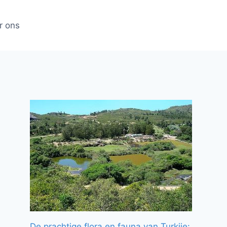
r ons
De prachtige flora en fauna van Turkije: