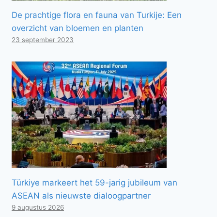
De prachtige flora en fauna van Turkije: Een
overzicht van bloemen en planten
23 september 2023
Türkiye markeert het 59-jarig jubileum van
ASEAN als nieuwste dialoogpartner
9 augustus 2026