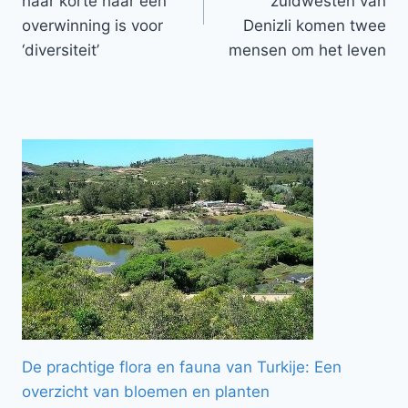
haar korte haar een
zuidwesten van
overwinning is voor
Denizli komen twee
‘diversiteit’
mensen om het leven
De prachtige flora en fauna van Turkije: Een
overzicht van bloemen en planten