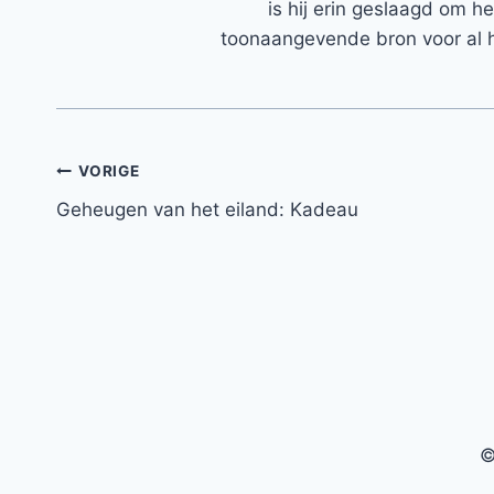
is hij erin geslaagd om h
toonaangevende bron voor al h
Bericht
VORIGE
Geheugen van het eiland: Kadeau
navigatie
©