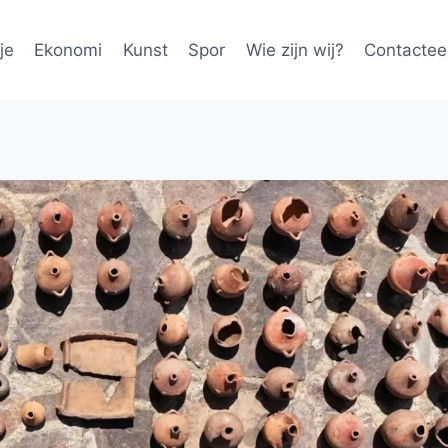
je
Ekonomi
Kunst
Spor
Wie zijn wij?
Contactee