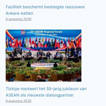
Faciliteit beschermt bedreigde raszuivere
Ankara-katten
9 augustus 2026
Türkiye markeert het 59-jarig jubileum van
ASEAN als nieuwste dialoogpartner
9 augustus 2026