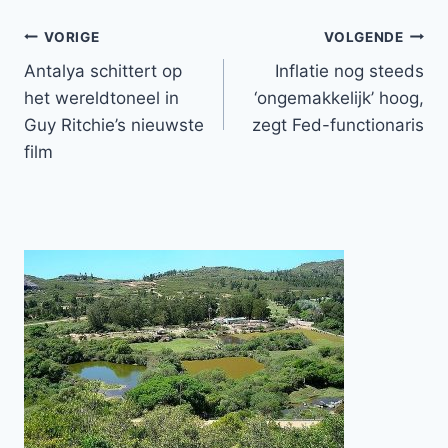
Bericht
VORIGE
VOLGENDE
Antalya schittert op
Inflatie nog steeds
navigatie
het wereldtoneel in
‘ongemakkelijk’ hoog,
Guy Ritchie’s nieuwste
zegt Fed-functionaris
film