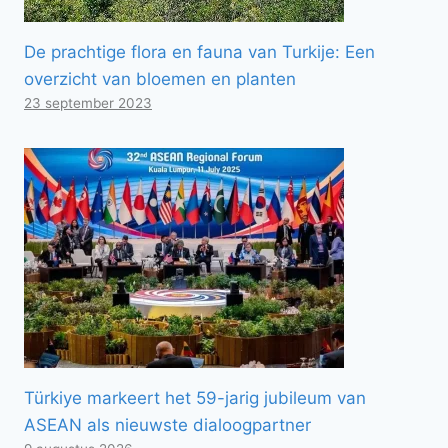
De prachtige flora en fauna van Turkije: Een
overzicht van bloemen en planten
23 september 2023
Türkiye markeert het 59-jarig jubileum van
ASEAN als nieuwste dialoogpartner