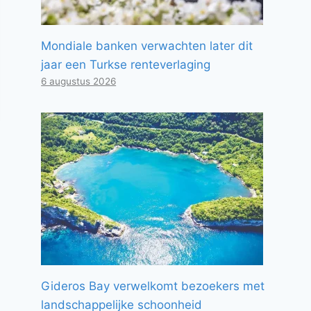
Mondiale banken verwachten later dit
jaar een Turkse renteverlaging
6 augustus 2026
Gideros Bay verwelkomt bezoekers met
landschappelijke schoonheid