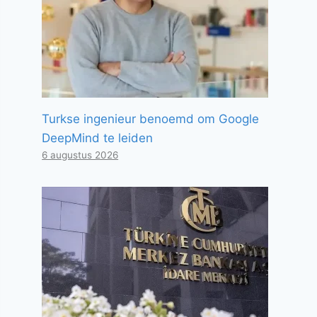
Turkse ingenieur benoemd om Google
DeepMind te leiden
6 augustus 2026