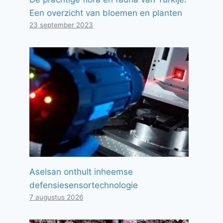
Een overzicht van bloemen en planten
23 september 2023
Aselsan onthult inheemse
defensiesensortechnologie
7 augustus 2026