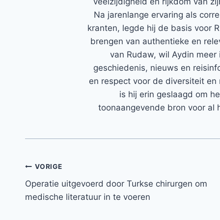
veelzijdigheid en rijkdom van zi
Na jarenlange ervaring als corr
kranten, legde hij de basis voor 
brengen van authentieke en rele
van Rudaw, wil Aydin meer 
geschiedenis, nieuws en reisinfo
en respect voor de diversiteit en 
is hij erin geslaagd om h
toonaangevende bron voor al h
Bericht
VORIGE
Operatie uitgevoerd door Turkse chirurgen om
navigatie
medische literatuur in te voeren