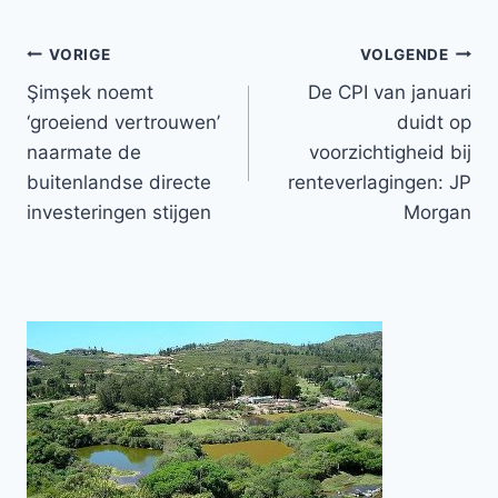
Bericht
VORIGE
VOLGENDE
Şimşek noemt
De CPI van januari
navigatie
‘groeiend vertrouwen’
duidt op
naarmate de
voorzichtigheid bij
buitenlandse directe
renteverlagingen: JP
investeringen stijgen
Morgan