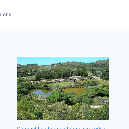
r ons
De prachtige flora en fauna van Turkije: