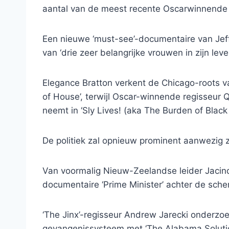
aantal van de meest recente Oscarwinnende n
Een nieuwe ‘must-see’-documentaire van Jef
van ‘drie zeer belangrijke vrouwen in zijn lev
Elegance Bratton verkent de Chicago-roots 
of House’, terwijl Oscar-winnende regisseur 
neemt in ‘Sly Lives! (aka The Burden of Black 
De politiek zal opnieuw prominent aanwezig z
Van voormalig Nieuw-Zeelandse leider Jacin
documentaire ‘Prime Minister’ achter de sch
‘The Jinx’-regisseur Andrew Jarecki onderzo
gevangenissysteem met ‘The Alabama Solutio