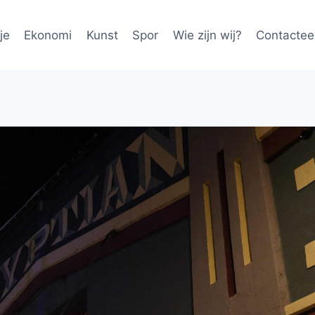
je
Ekonomi
Kunst
Spor
Wie zijn wij?
Contactee