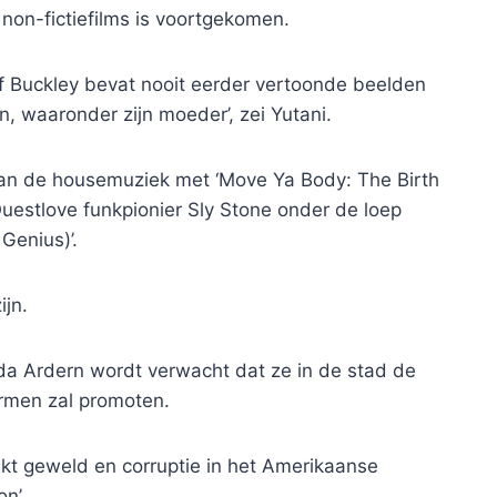
on-fictiefilms is voortgekomen.
f Buckley bevat nooit eerder vertoonde beelden
en, waaronder zijn moeder’, zei Yutani.
van de housemuziek met ‘Move Ya Body: The Birth
Questlove funkpionier Sly Stone onder de loep
Genius)’.
ijn.
da Ardern wordt verwacht dat ze in de stad de
ermen zal promoten.
ekt geweld en corruptie in het Amerikaanse
n’.