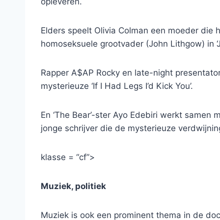
opleveren.
Elders speelt Olivia Colman een moeder die 
homoseksuele grootvader (John Lithgow) in ‘J
Rapper A$AP Rocky en late-night presentator
mysterieuze ‘If I Had Legs I’d Kick You’.
En ‘The Bear’-ster Ayo Edebiri werkt samen me
jonge schrijver die de mysterieuze verdwijni
klasse = “cf”>
Muziek, politiek
Muziek is ook een prominent thema in de do