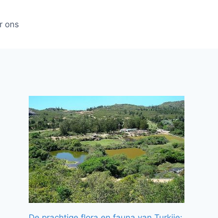
r ons
De prachtige flora en fauna van Turkije: