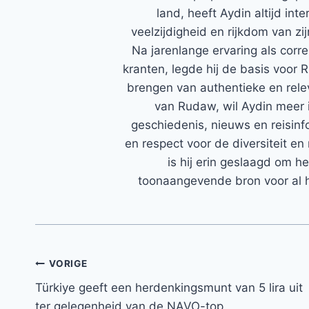
land, heeft Aydin altijd in
veelzijdigheid en rijkdom van zi
Na jarenlange ervaring als corr
kranten, legde hij de basis voor 
brengen van authentieke en rele
van Rudaw, wil Aydin meer 
geschiedenis, nieuws en reisinfo
en respect voor de diversiteit en 
is hij erin geslaagd om h
toonaangevende bron voor al h
Bericht
VORIGE
Türkiye geeft een herdenkingsmunt van 5 lira uit
navigatie
ter gelegenheid van de NAVO-top