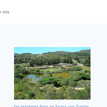
r ons
De prachtige flora en fauna van Turkije: