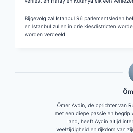
verliest en Hatay en Kütahya elk één verlieze
Bijgevolg zal Istanbul 96 parlementsleden h
en Istanbul zullen in drie kiesdistricten word
worden verdeeld.
Öm
Ömer Aydin, de oprichter van R
met een diepe passie en begrip 
land, heeft Aydin altijd in
veelzijdigheid en rijkdom van zi