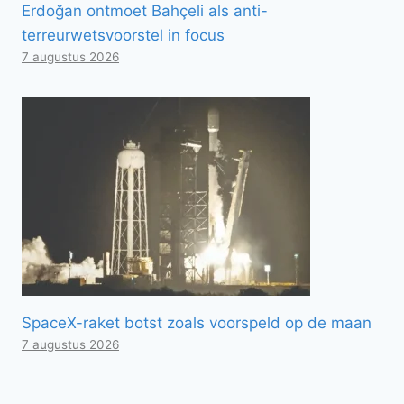
Erdoğan ontmoet Bahçeli als anti-
terreurwetsvoorstel in focus
7 augustus 2026
SpaceX-raket botst zoals voorspeld op de maan
7 augustus 2026