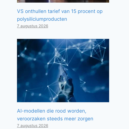
VS onthullen tarief van 15 procent op
polysiliciumproducten
7 augustus 2026
AI-modellen die rood worden,
veroorzaken steeds meer zorgen
7 augustus 2026