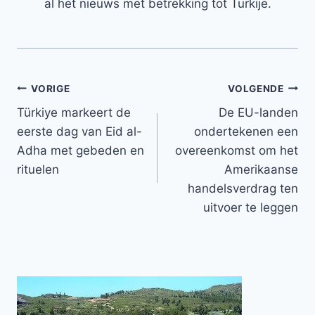
al het nieuws met betrekking tot Turkije.
Bericht
VORIGE
VOLGENDE
Türkiye markeert de
De EU-landen
navigatie
eerste dag van Eid al-
ondertekenen een
Adha met gebeden en
overeenkomst om het
rituelen
Amerikaanse
handelsverdrag ten
uitvoer te leggen