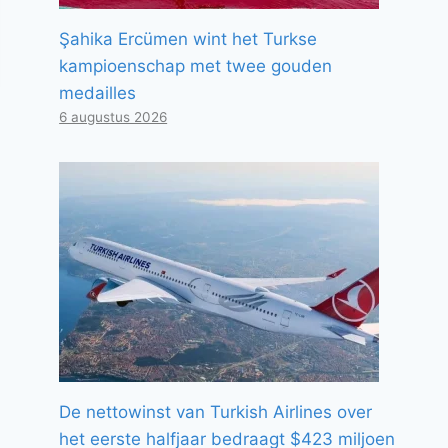
Şahika Ercümen wint het Turkse
kampioenschap met twee gouden
medailles
6 augustus 2026
De nettowinst van Turkish Airlines over
het eerste halfjaar bedraagt ​​$423 miljoen