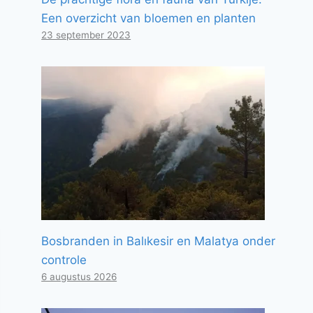
Een overzicht van bloemen en planten
23 september 2023
Bosbranden in Balıkesir en Malatya onder
controle
6 augustus 2026