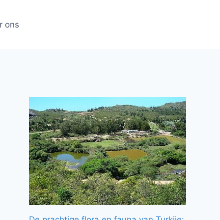
r ons
De prachtige flora en fauna van Turkije: