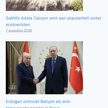
Salihli’s Adala Canyon wint aan populariteit onder
ecotoeristen
7 augustus 2026
Erdoğan ontmoet Bahçeli als anti-
terreurwetsvoorstel in focus