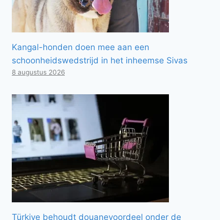
Kangal-honden doen mee aan een
schoonheidswedstrijd in het inheemse Sivas
8 augustus 2026
Türkiye behoudt douanevoordeel onder de