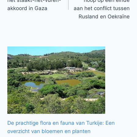
het staakt-het-vuren-
hoop op een einde
akkoord in Gaza
aan het conflict tussen
Rusland en Oekraïne
De prachtige flora en fauna van Turkije: Een
overzicht van bloemen en planten