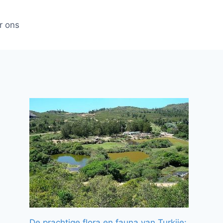
r ons
De prachtige flora en fauna van Turkije: