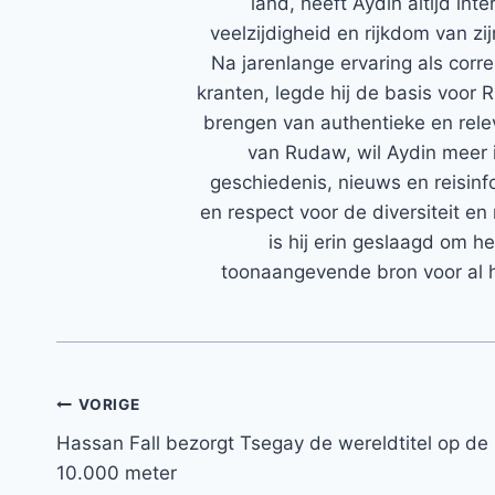
land, heeft Aydin altijd in
veelzijdigheid en rijkdom van zi
Na jarenlange ervaring als corr
kranten, legde hij de basis voor 
brengen van authentieke en rele
van Rudaw, wil Aydin meer 
geschiedenis, nieuws en reisinfo
en respect voor de diversiteit en 
is hij erin geslaagd om h
toonaangevende bron voor al h
Bericht
VORIGE
Hassan Fall bezorgt Tsegay de wereldtitel op de
navigatie
10.000 meter