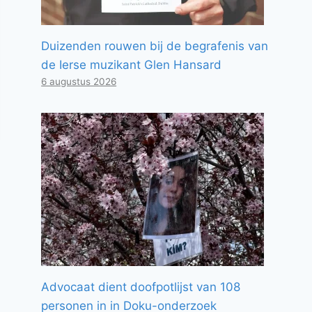
Duizenden rouwen bij de begrafenis van
de Ierse muzikant Glen Hansard
6 augustus 2026
Advocaat dient doofpotlijst van 108
personen in in Doku-onderzoek