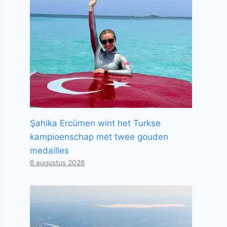
Şahika Ercümen wint het Turkse
kampioenschap met twee gouden
medailles
6 augustus 2026