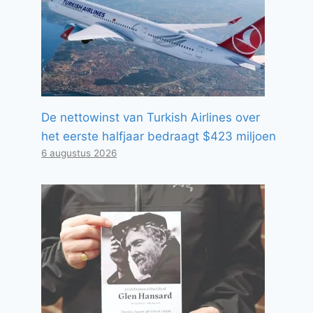
De nettowinst van Turkish Airlines over
het eerste halfjaar bedraagt ​​$423 miljoen
6 augustus 2026