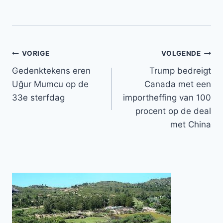
Bericht
VORIGE
VOLGENDE
Gedenktekens eren
Trump bedreigt
navigatie
Uğur Mumcu op de
Canada met een
33e sterfdag
importheffing van 100
procent op de deal
met China