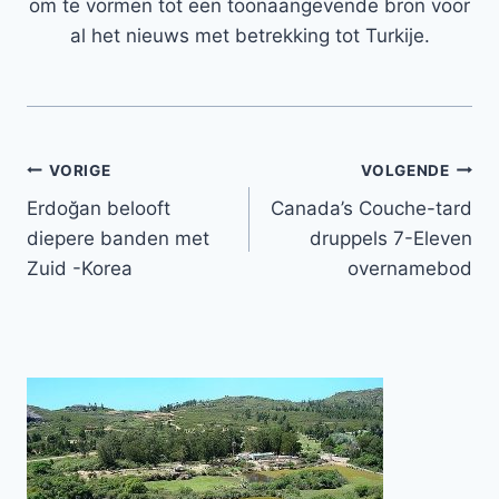
om te vormen tot een toonaangevende bron voor
al het nieuws met betrekking tot Turkije.
Bericht
VORIGE
VOLGENDE
Erdoğan belooft
Canada’s Couche-tard
navigatie
diepere banden met
druppels 7-Eleven
Zuid -Korea
overnamebod