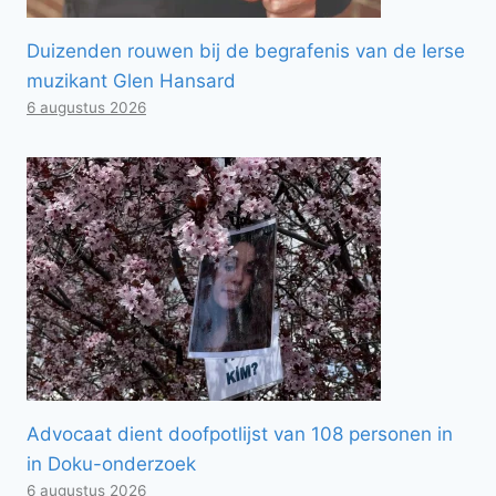
Duizenden rouwen bij de begrafenis van de Ierse
muzikant Glen Hansard
6 augustus 2026
Advocaat dient doofpotlijst van 108 personen in
in Doku-onderzoek
6 augustus 2026