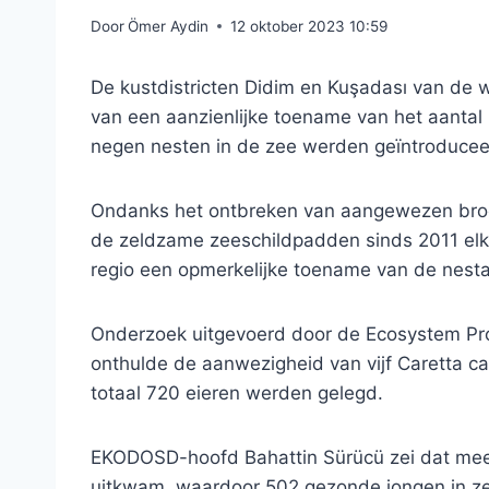
Door
Ömer Aydin
12 oktober 2023 10:59
De kustdistricten Didim en Kuşadası van de we
van een aanzienlijke toename van het aantal 
negen nesten in de zee werden geïntroducee
Ondanks het ontbreken van aangewezen broe
de zeldzame zeeschildpadden sinds 2011 elk j
regio een opmerkelijke toename van de nestac
Onderzoek uitgevoerd door de Ecosystem Pr
onthulde de aanwezigheid van vijf Caretta car
totaal 720 eieren werden gelegd.
EKODOSD-hoofd Bahattin Sürücü zei dat mee
uitkwam, waardoor 502 gezonde jongen in ze