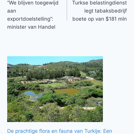
“We blijven toegewijd
Turkse belastingdienst
navigatie
aan
legt tabaksbedrijf
exportdoelstelling”:
boete op van $181 mln
minister van Handel
De prachtige flora en fauna van Turkije: Een