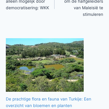
alleen mogelijk door
om de halfgeleiders
democratisering: WKK
van Maleisië te
stimuleren
De prachtige flora en fauna van Turkije: Een
overzicht van bloemen en planten