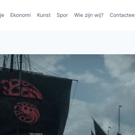
je
Ekonomi
Kunst
Spor
Wie zijn wij?
Contactee