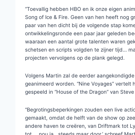
“Toevallig hebben HBO en ik onze eigen anima
Song of Ice & Fire. Geen van hen heeft nog g
paar van hen dicht bij de volgende stap kome
ontwikkelingsronde een paar jaar geleden b
waaraan een aantal grote talenten waren gek
schetsen en scripts volgden te zijner tijd… 
projecten vervolgens op de plank gelegd.
Volgens Martin zal de eerder aangekondigde
geanimeerd worden. “Nine Voyages” vertelt h
gespeeld in “House of the Dragon” van Steve
“Begrotingsbeperkingen zouden een live acti
gemaakt, omdat de helft van de show op ze
andere haven te creëren, van Driftmark tot Ly
tot … nou ja , steeds maar door,’ schreef Mart