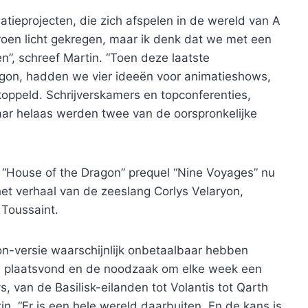
tieprojecten, die zich afspelen in de wereld van A
roen licht gekregen, maar ik denk dat we met een
n”, schreef Martin. “Toen deze laatste
egon, hadden we vier ideeën voor animatieshows,
oppeld. Schrijverskamers en topconferenties,
maar helaas werden twee van de oorspronkelijke
 “House of the Dragon” prequel “Nine Voyages” nu
et verhaal van de zeeslang Corlys Velaryon,
 Toussaint.
on-versie waarschijnlijk onbetaalbaar hebben
e plaatsvond en de noodzaak om elke week een
s, van de Basilisk-eilanden tot Volantis tot Qarth
in. “Er is een hele wereld daarbuiten. En de kans is