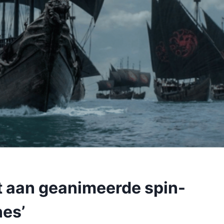
t aan geanimeerde spin-
nes’