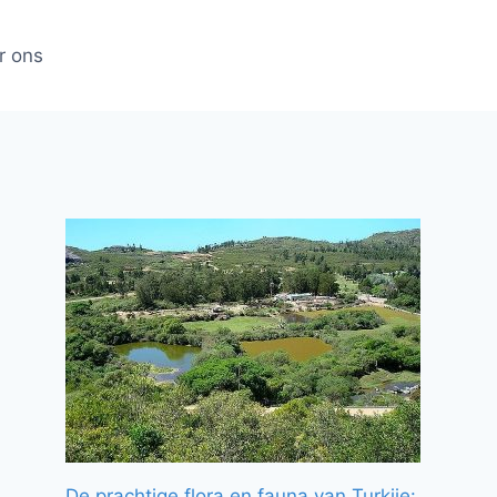
r ons
De prachtige flora en fauna van Turkije: