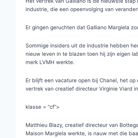
Het vertrek van Galliano is de nieuwste stap
industrie, die een opeenvolging van verander
Er gingen geruchten dat Galliano Margiela zou
Sommige insiders uit de industrie hebben hem 
nieuw leven in te blazen toen hij zijn eigen la
merk LVMH werkte.
Er blijft een vacature open bij Chanel, het o
vertrek van creatief directeur Virginie Viard in
klasse = “cf”>
Matthieu Blazy, creatief directeur van Botteg
Maison Margiela werkte, is nauw met die ba