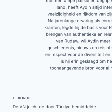
met een diepe passie en begrip 
land, heeft Aydin altijd in
veelzijdigheid en rijkdom van zi
Na jarenlange ervaring als corr
kranten, legde hij de basis voor 
brengen van authentieke en rele
van Rudaw, wil Aydin meer 
geschiedenis, nieuws en reisinfo
en respect voor de diversiteit en 
is hij erin geslaagd om h
toonaangevende bron voor al h
Bericht
VORIGE
De VN juicht de door Türkiye bemiddelde
navigatie