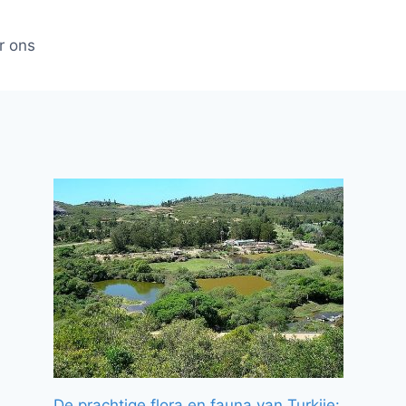
r ons
De prachtige flora en fauna van Turkije: