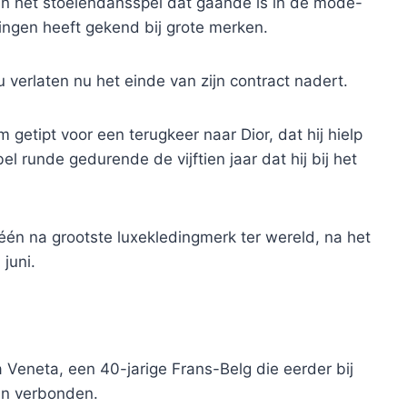
 in het stoelendansspel dat gaande is in de mode-
ingen heeft gekend bij grote merken.
 verlaten nu het einde van zijn contract nadert.
getipt voor een terugkeer naar Dior, dat hij hielp
bel runde gedurende de vijftien jaar dat hij bij het
p één na grootste luxekledingmerk ter wereld, na het
 juni.
a Veneta, een 40-jarige Frans-Belg die eerder bij
an verbonden.