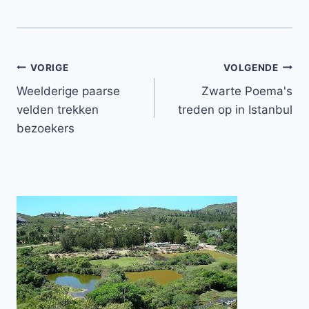
Bericht
VORIGE
VOLGENDE
Weelderige paarse
Zwarte Poema's
navigatie
velden trekken
treden op in Istanbul
bezoekers