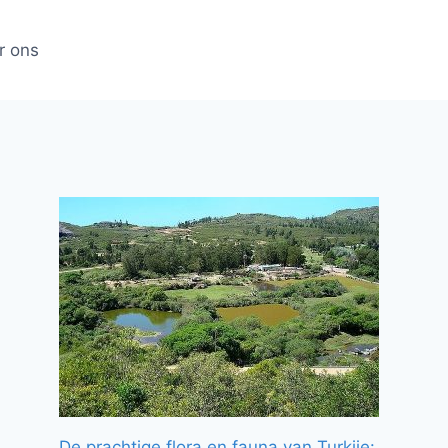
r ons
De prachtige flora en fauna van Turkije: