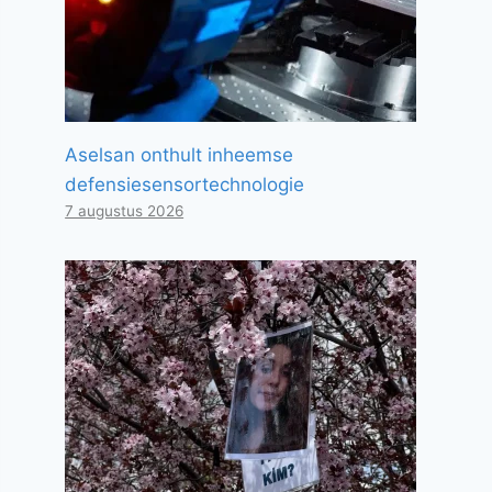
Aselsan onthult inheemse
defensiesensortechnologie
7 augustus 2026