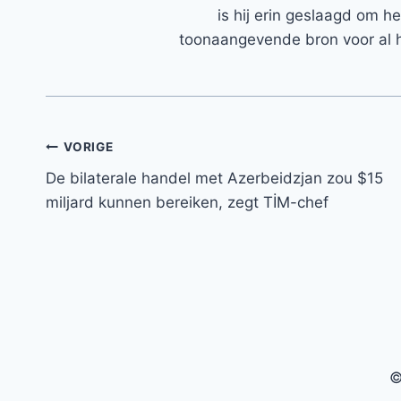
is hij erin geslaagd om h
toonaangevende bron voor al h
Bericht
VORIGE
De bilaterale handel met Azerbeidzjan zou $15
navigatie
miljard kunnen bereiken, zegt TİM-chef
©