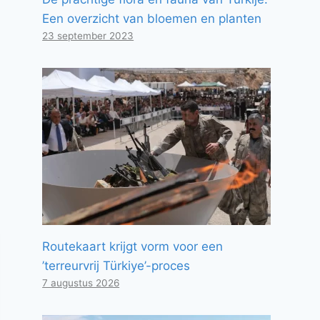
Een overzicht van bloemen en planten
23 september 2023
Routekaart krijgt vorm voor een
’terreurvrij Türkiye’-proces
7 augustus 2026