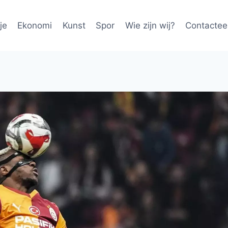
je
Ekonomi
Kunst
Spor
Wie zijn wij?
Contactee