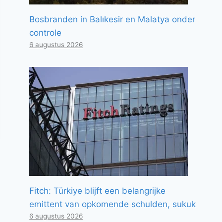
Bosbranden in Balıkesir en Malatya onder
controle
6 augustus 2026
Fitch: Türkiye blijft een belangrijke
emittent van opkomende schulden, sukuk
6 augustus 2026