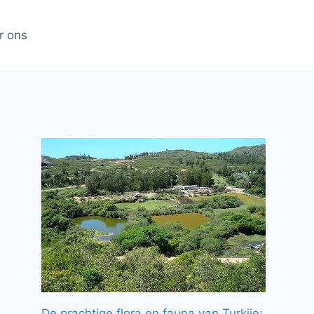
r ons
De prachtige flora en fauna van Turkije: