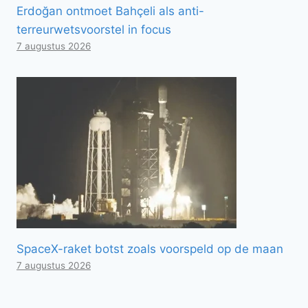
Erdoğan ontmoet Bahçeli als anti-
terreurwetsvoorstel in focus
7 augustus 2026
SpaceX-raket botst zoals voorspeld op de maan
7 augustus 2026