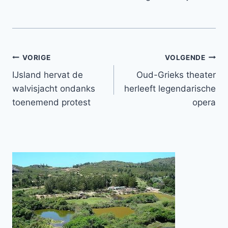
Bericht
VORIGE
VOLGENDE
IJsland hervat de
Oud-Grieks theater
navigatie
walvisjacht ondanks
herleeft legendarische
toenemend protest
opera