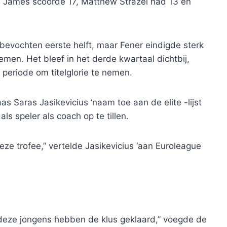
e James scoorde 17, Matthew Strazel had 13 en
evochten eerste helft, maar Fener eindigde sterk
emen. Het bleef in het derde kwartaal dichtbij,
periode om titelglorie te nemen.
Saras Jasikevicius ‘naam toe aan de elite -lijst
s speler als coach op te tillen.
 deze trofee,” vertelde Jasikevicius ‘aan Euroleague
n deze jongens hebben de klus geklaard,” voegde de