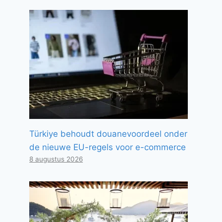
Türkiye behoudt douanevoordeel onder
de nieuwe EU-regels voor e-commerce
8 augustus 2026