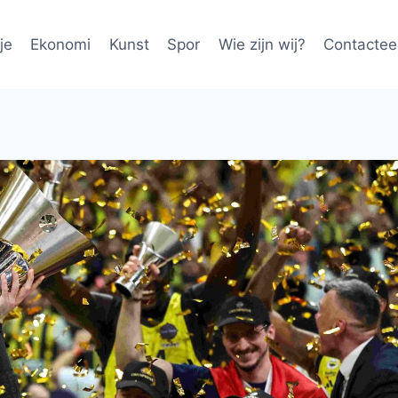
je
Ekonomi
Kunst
Spor
Wie zijn wij?
Contactee