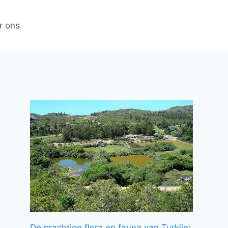
r ons
De prachtige flora en fauna van Turkije: