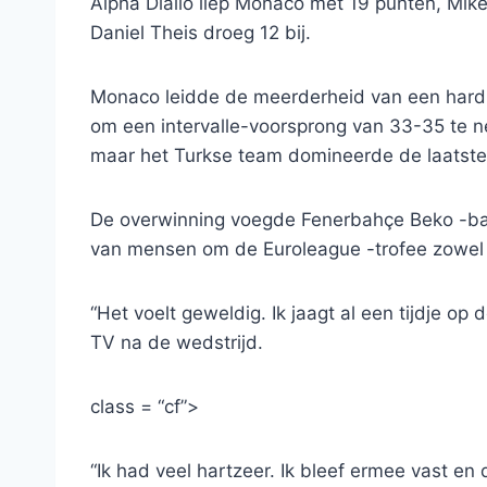
Alpha Diallo liep Monaco met 19 punten, Mik
Daniel Theis droeg 12 bij.
Monaco leidde de meerderheid van een hardb
om een ​​intervalle-voorsprong van 33-35 te n
maar het Turkse team domineerde de laatste 
De overwinning voegde Fenerbahçe Beko -baas 
van mensen om de Euroleague -trofee zowel al
“Het voelt geweldig. Ik jaagt al een tijdje op
TV na de wedstrijd.
class = “cf”>
“Ik had veel hartzeer. Ik bleef ermee vast e