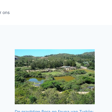
r ons
De prachtige flora en fauna van Turkije: