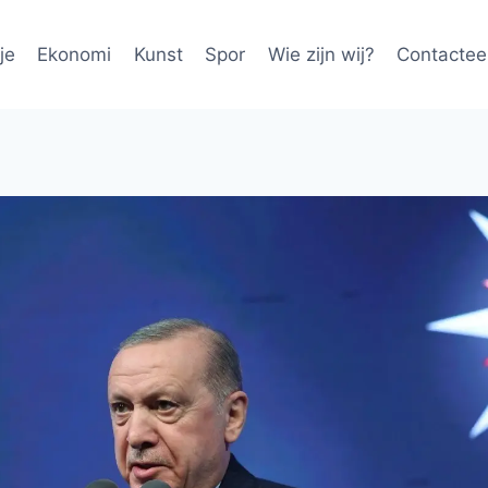
je
Ekonomi
Kunst
Spor
Wie zijn wij?
Contactee