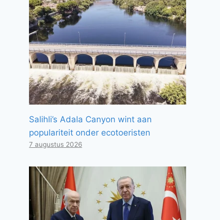
Salihli’s Adala Canyon wint aan
populariteit onder ecotoeristen
7 augustus 2026