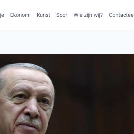
je
Ekonomi
Kunst
Spor
Wie zijn wij?
Contactee