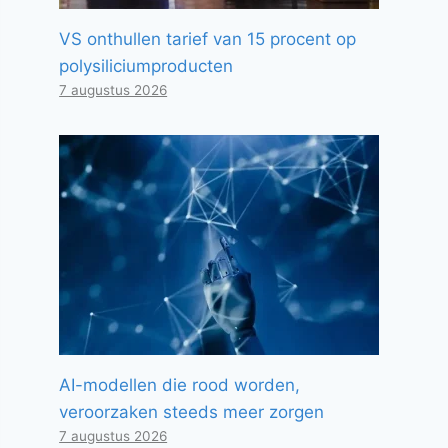
VS onthullen tarief van 15 procent op
polysiliciumproducten
7 augustus 2026
AI-modellen die rood worden,
veroorzaken steeds meer zorgen
7 augustus 2026