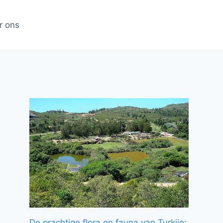
r ons
De prachtige flora en fauna van Turkije: