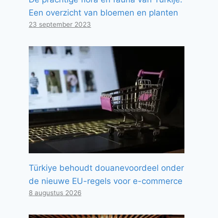
Een overzicht van bloemen en planten
23 september 2023
Türkiye behoudt douanevoordeel onder
de nieuwe EU-regels voor e-commerce
8 augustus 2026