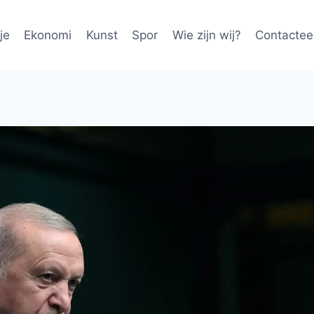
je
Ekonomi
Kunst
Spor
Wie zijn wij?
Contactee