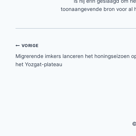
is hij erin geslaagd om h
toonaangevende bron voor al h
Bericht
VORIGE
Migrerende imkers lanceren het honingseizoen o
navigatie
het Yozgat-plateau
©