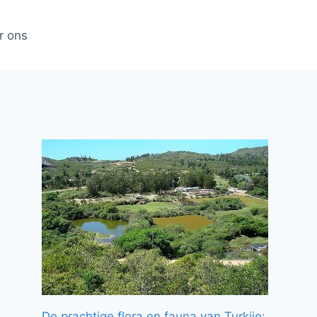
r ons
De prachtige flora en fauna van Turkije: