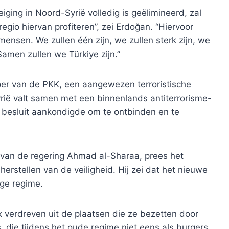
iging in Noord-Syrië volledig is geëlimineerd, zal
regio hiervan profiteren”, zei Erdoğan. “Hiervoor
mensen. We zullen één zijn, we zullen sterk zijn, we
 Samen zullen we Türkiye zijn.”
per van de PKK, een aangewezen terroristische
rië valt samen met een binnenlands antiterrorisme-
en besluit aankondigde om te ontbinden en te
 van de regering Ahmad al-Sharaa, prees het
 herstellen van de veiligheid. Hij zei dat het nieuwe
ige regime.
jk verdreven uit de plaatsen die ze bezetten door
, die tijdens het oude regime niet eens als burgers