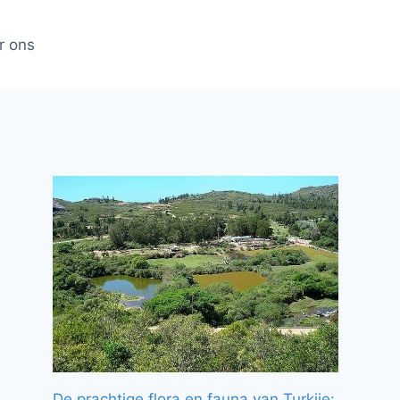
r ons
De prachtige flora en fauna van Turkije: