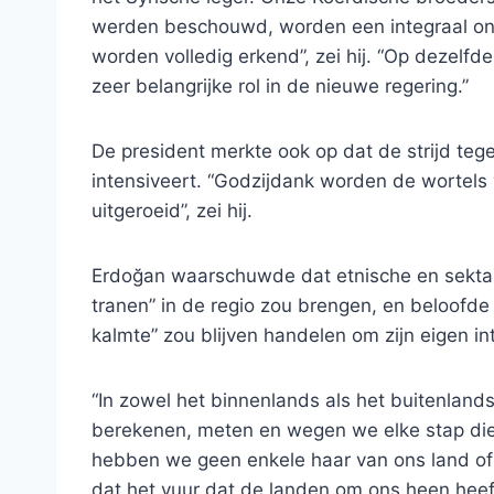
werden beschouwd, worden een integraal ond
worden volledig erkend”, zei hij. “Op dezel
zeer belangrijke rol in de nieuwe regering.”
De president merkte ook op dat de strijd te
intensiveert. “Godzijdank worden de wortels 
uitgeroeid”, zei hij.
Erdoğan waarschuwde dat etnische en sektaris
tranen” in de regio zou brengen, en beloofde
kalmte” zou blijven handelen om zijn eigen int
“In zowel het binnenlands als het buitenlands 
berekenen, meten en wegen we elke stap di
hebben we geen enkele haar van ons land of 
dat het vuur dat de landen om ons heen heef