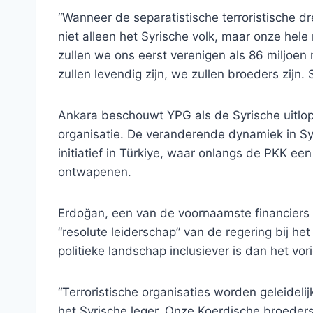
“Wanneer de separatistische terroristische dre
niet alleen het Syrische volk, maar onze hele 
zullen we ons eerst verenigen als 86 miljoen 
zullen levendig zijn, we zullen broeders zijn.
Ankara beschouwt YPG als de Syrische uitlo
organisatie. De veranderende dynamiek in Sy
initiatief in Türkiye, waar onlangs de PKK e
ontwapenen.
Erdoğan, een van de voornaamste financiers
“resolute leiderschap” van de regering bij het
politieke landschap inclusiever is dan het vor
“Terroristische organisaties worden geleideli
het Syrische leger. Onze Koerdische broeders