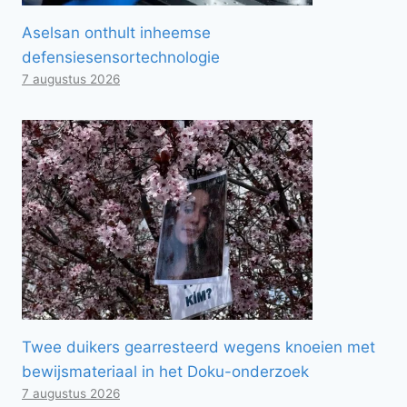
Aselsan onthult inheemse
defensiesensortechnologie
7 augustus 2026
Twee duikers gearresteerd wegens knoeien met
bewijsmateriaal in het Doku-onderzoek
7 augustus 2026